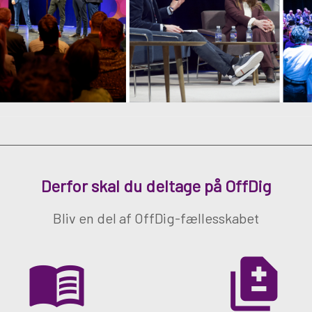
Derfor skal du deltage på OffDig
Bliv en del af OffDig-fællesskabet
menu_book
difference