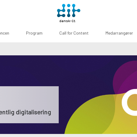
encen
Program
Call for Content
Medarrangører
tlig digitalisering