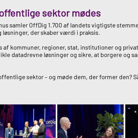
offentlige sektor mødes
us samler OffDig 1.700 af landets vigtigste stemmer i
 løsninger, der skaber værdi i praksis.
af kommuner, regioner, stat, institutioner og private
ikle datadrevne løsninger og sikre, at borgere og s
offentlige sektor – og møde dem, der former den?
S