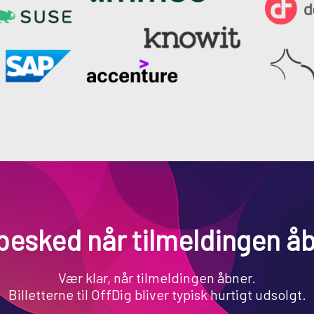
besked når tilmeldingen å
Vær klar, når tilmeldingen åbner.
Billetterne til OffDig bliver typisk hurtigt udsolgt.