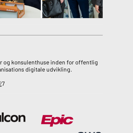
er og konsulenthuse inden for offentlig
anisations digitale udvikling.
2
7