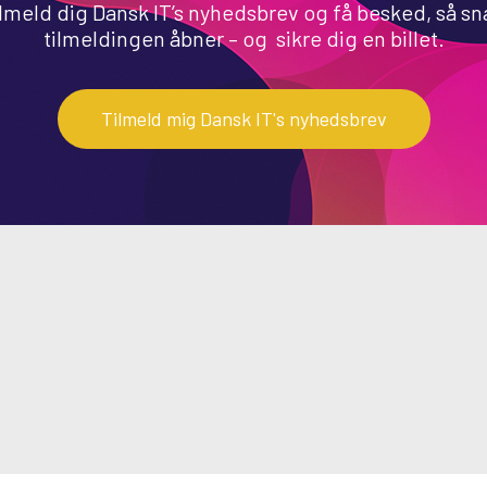
lmeld dig Dansk IT’s nyhedsbrev og få besked, så sn
tilmeldingen åbner – og sikre dig en billet.
Tilmeld mig Dansk IT's nyhedsbrev